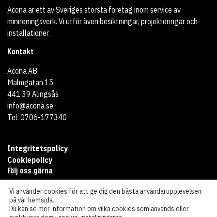
Acona är ett av Sveriges största företag inom service av
minireningsverk. Vi utför även besiktningar, projekteringar och
installationer.
Kontakt
Acona AB
Malmgatan 15
441 39 Alingsås
info@acona.se
Tel. 0706-177340
Integritetspolicy
Cookiepolicy
Följ oss gärna
Vi använder cookies för att ge dig den bästa användarupplevelsen
på vår hemsida.
Du kan se mer information om vilka cookies som används eller