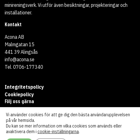
minireningsverk. Vi utför även besiktningar, projekteringar och
installationer.
Kontakt
Acona AB
Malmgatan 15
441 39 Alingsås
info@acona.se
Tel. 0706-177340
Integritetspolicy
Cookiepolicy
Följ oss gärna
Vi använder cookies för att ge dig den bästa användarupplevelsen
på vår hemsida.
Du kan se mer information om vilka cookies som används eller
avaktivera dem i
cookie-inställningarna
.
Copyright 2026 Acona | Producerad av
mkmedia