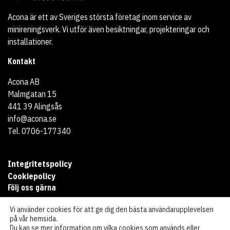
Acona är ett av Sveriges största företag inom service av
minireningsverk. Vi utför även besiktningar, projekteringar och
installationer.
Kontakt
Acona AB
Malmgatan 15
441 39 Alingsås
info@acona.se
Tel. 0706-177340
Integritetspolicy
Cookiepolicy
Följ oss gärna
Vi använder cookies för att ge dig den bästa användarupplevelsen
på vår hemsida.
Du kan se mer information om vilka cookies som används eller