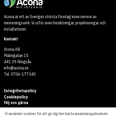
Acona är ett av Sveriges största företag inom service av
minireningsverk. Vi utför även besiktningar, projekteringar och
installationer.
Kontakt
Acona AB
Malmgatan 15
441 39 Alingsås
info@acona.se
Tel. 0706-177340
Integritetspolicy
Cookiepolicy
Följ oss gärna
Vi använder cookies för att ge dig den bästa användarupplevelsen